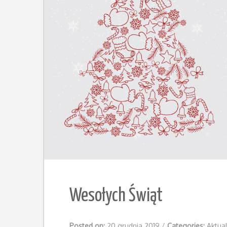
Wesołych Świąt
Posted on:
20 grudnia 2019
/
Categories:
Aktua