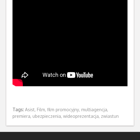
Tags:
Asist
,
Film
,
film promocyjny
,
multiagencja
,
premiera
,
ubezpieczenia
,
wideoprezentacja
,
zwiastun