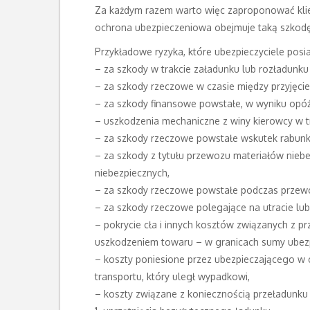
Za każdym razem warto więc zaproponować klie
ochrona ubezpieczeniowa obejmuje taką szkodę
Przykładowe ryzyka, które ubezpieczyciele posi
– za szkody w trakcie załadunku lub rozładunku
– za szkody rzeczowe w czasie między przyjęcie
– za szkody finansowe powstałe, w wyniku opó
– uszkodzenia mechaniczne z winy kierowcy w t
– za szkody rzeczowe powstałe wskutek rabunku 
– za szkody z tytułu przewozu materiałów nie
niebezpiecznych,
– za szkody rzeczowe powstałe podczas przewo
– za szkody rzeczowe polegające na utracie lub
– pokrycie cła i innych kosztów związanych z p
uszkodzeniem towaru – w granicach sumy ubezp
– koszty poniesione przez ubezpieczającego w c
transportu, który uległ wypadkowi,
– koszty związane z koniecznością przeładunku