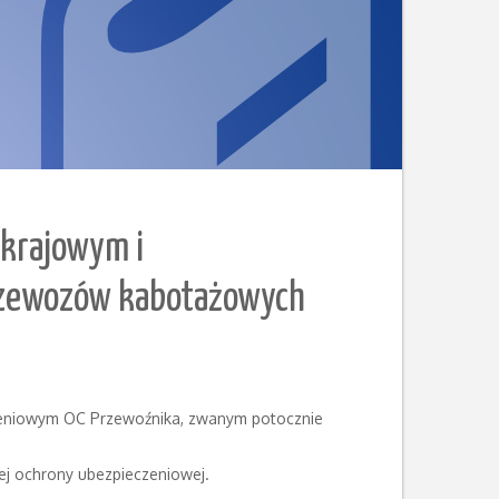
 krajowym i
rzewozów kabotażowych
zeniowym OC Przewoźnika, zwanym potocznie
iej ochrony ubezpieczeniowej.