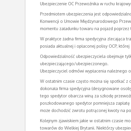
Ubezpieczenie OC Przewoźnika w ruchu krajow
Przedmiotem ubezpieczenia jest odpowiedzialn
Konwencji o Umowie Międzynarodowego Przewo
momentu załadunku towaru na pojazd poprzez 
W praktyce żadna firma spedycyjna zlecająca t
posiada aktualnej i opłaconej polisy OCP, któ
Odpowiedzialność ubezpieczyciela obejmuje ty
ubezpieczającego/ubezpieczonego.
Ubezpieczyciel odmówi wypłacenia należnego o
W ostatnim czasie często można się spotkać z
dokonała firma spedycyjna (desygnowane osoby 
tego spedytor obarcza winą za szkodę przewoźn
poszkodowanego spedytor pomniejsza zapłatę za
może dochodzić zwrotu potrąconej kwoty na po
Kolejnym zjawiskiem jakie w ostatnim czasie m
towarów do Wielkiej Brytanii. Niektórzy ubezpie