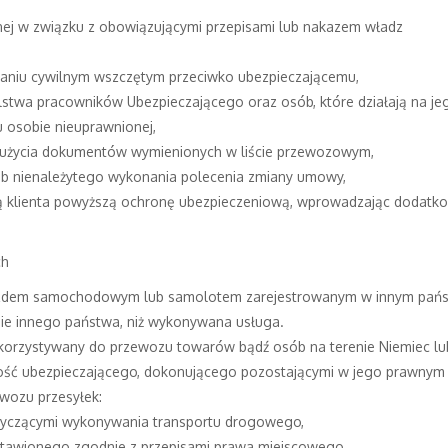
nej w związku z obowiązującymi przepisami lub nakazem władz
niu cywilnym wszczętym przeciwko ubezpieczającemu,
twa pracowników Ubezpieczającego oraz osób, które działają na jego 
 osobie nieuprawnionej,
go użycia dokumentów wymienionych w liście przewozowym,
ub nienależytego wykonania polecenia zmiany umowy,
lą klienta powyższą ochronę ubezpieczeniową, wprowadzając dodatko
ch
jazdem samochodowym lub samolotem zarejestrowanym w innym pańs
nie innego państwa, niż wykonywana usługa.
ykorzystywany do przewozu towarów bądź osób na terenie Niemiec lub
ość ubezpieczającego, dokonującego pozostającymi w jego prawnym 
wozu przesyłek:
otyczącymi wykonywania transportu drogowego,
awionego zgodnie z przepisami prawa miejscowego,