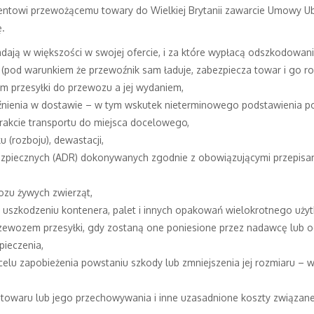
ntowi przewożącemu towary do Wielkiej Brytanii zawarcie Umowy Ube
.
adają w większości w swojej ofercie, i za które wypłacą odszkodowani
 (pod warunkiem że przewoźnik sam ładuje, zabezpiecza towar i go ro
m przesyłki do przewozu a jej wydaniem,
źnienia w dostawie – w tym wskutek nieterminowego podstawienia p
rakcie transportu do miejsca docelowego,
(rozboju), dewastacji,
bezpiecznych (ADR) dokonywanych zgodnie z obowiązującymi przepis
zu żywych zwierząt,
 uszkodzeniu kontenera, palet i innych opakowań wielokrotnego użyt
rzewozem przesyłki, gdy zostaną one poniesione przez nadawcę lub o
ieczenia,
elu zapobieżenia powstaniu szkody lub zmniejszenia jej rozmiaru – w
 towaru lub jego przechowywania i inne uzasadnione koszty związan