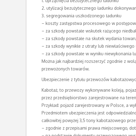
1. uprzątnięcia bezużytecznego ładunku
2. utylizacji bezużytecznego ładunku dokonywa
3. segregowania uszkodzonego ładunku
– koszty zastępstwa procesowego w postępowa
– za szkody powstałe wskutek rażącego niedbals
– za szkody powstałe na skutek wydania towaru
– za szkody wynikłe z utraty lub niewłaściwe
– za szkody powstałe w wyniku niewykonania l
Można jak najbardziej rozszerzyć zgodnie z wo
przewożonych towarów.
Ubezpieczenie z tytułu przewozów kabotażowy
Kabotaż, to przewozy wykonywane koleją, po
przez przedsiębiorstwo zarejestrowane na tere
Przykład: pojazd zarejestrowany w Polsce, a w
Przedmiotem ubezpieczenia jest odpowiedzialn
całkowitej powyżej 3,5 tony kabotażowego prze
– zgodnie z przepisami prawa miejscowego, d
– na podstawie dokumentu przewozowego wyst