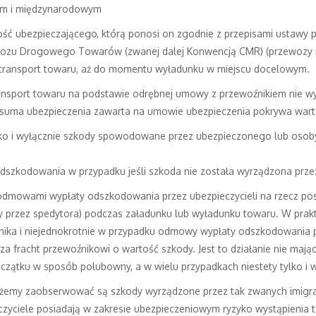
ym i międzynarodowym
ość ubezpieczającego, którą ponosi on zgodnie z przepisami ustawy
zu Drogowego Towarów (zwanej dalej Konwencją CMR) (przewozy 
transport towaru, aż do momentu wyładunku w miejscu docelowym.
ransport towaru na podstawie odrębnej umowy z przewoźnikiem nie wy
rej suma ubezpieczenia zawarta na umowie ubezpieczenia pokrywa wa
lko i wyłącznie szkody spowodowane przez ubezpieczonego lub osob
dszkodowania w przypadku jeśli szkoda nie została wyrządzona prz
 odmowami wypłaty odszkodowania przez ubezpieczycieli na rzecz p
przez spedytora) podczas załadunku lub wyładunku towaru. W prakty
ika i niejednokrotnie w przypadku odmowy wypłaty odszkodowania p
 fracht przewoźnikowi o wartość szkody. Jest to działanie nie maj
czątku w sposób polubowny, a w wielu przypadkach niestety tylko i
ożemy zaobserwować są szkody wyrządzone przez tak zwanych imigran
czyciele posiadają w zakresie ubezpieczeniowym ryzyko wystąpienia t