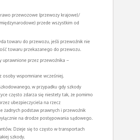
 prawo przewozowe (przewozy krajowe)/
międzynarodowe) przede wszystkim od
da towaru do przewozu, jeśli przewoźnik nie
rtość towaru przekazanego do przewozu.
y uprawnione przez przewoźnika –
ez osoby wspomniane wcześniej.
oszkodowanego, w przypadku gdy szkody
ce często zdarza się niestety tak, że pomimo
rzez ubezpieczyciela na rzecz
ące żadnych podstaw prawnych i przewoźnik
 wyłącznie na drodze postępowania sądowego.
tów. Dzieje się to często w transportach
akiej szkody.