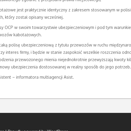
tażowe jest praktycznie identyczny z zakresem stosowanym w polisie
, który został opisany wcześniej.
isy OCP w swoim towarzystwie ubezpieczeniowym i pod tym warunkiem
zewozów kabotażowych.
 taką polisę ubezpieczeniową z tytułu przewozów w ruchu międzynar
zy interes firmy, i będzie w stanie zaspokoić wszelkie roszczenia 
odzenia przewożonego mienia niejednokrotnie przewyższają kwoty kilk
mowy ubezpieczenia dostosowanej w realny sposób do jego potrzeb.
istent – informatora multiagencji Asist.