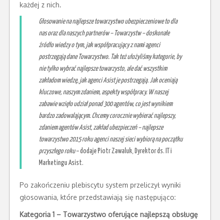
każdej z nich.
Głosowanie na najlepsze towarzystwo ubezpieczeniowe to dla
nas oraz dla naszych partnerów – Towarzystw – doskonałe
źródło wiedzy o tym, jak współpracujący z nami agenci
postrzegają dane Towarzystwo. Tak też ułożyliśmy kategorie, by
nie tylko wybrać najlepsze towarzysto, ale dać wszystkim
zakładom wiedzę, jak agenci Asist je postrzegają. Jak oceniają
kluczowe, naszym zdaniem, aspekty współpracy. W naszej
zabawie wzięło udział ponad 300 agentów, co jest wynikiem
bardzo zadowalającym. Chcemy corocznie wybierać najlepszy,
zdaniem agentów Asist, zakład ubezpieczeń – najlepsze
towarzystwo 2015 roku agenci naszej sieci wybiorą na początku
przyszłego roku
– dodaje Piotr Zawaluk, Dyrektor ds. IT i
Marketingu Asist.
Po zakończeniu plebiscytu system przeliczył wyniki
głosowania, które przedstawiają się następująco:
Kategoria 1 – Towarzystwo oferujące najlepszą obsługę