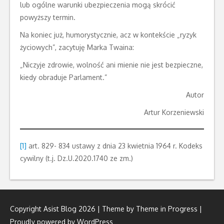
lub ogólne warunki ubezpieczenia mogą skrócić
powyższy termin.
Na koniec już, humorystycznie, acz w kontekście „ryzyk
życiowych”, zacytuję Marka Twaina:
„Niczyje zdrowie, wolność ani mienie nie jest bezpieczne,
kiedy obraduje Parlament.”
Autor
Artur Korzeniewski
[1]
art. 829- 834 ustawy z dnia 23 kwietnia 1964 r. Kodeks
cywilny (t.j. Dz.U.2020.1740 ze zm.)
Copyright Asist Blog 2026 | Theme by
Theme in Progress
|
Proudly powered by WordPress