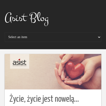
Skip
to
content
Asist Blog
Życie, życie jest nowelą…