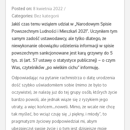
Posted on:
8 kwietnia 2022
/
Categories:
Bez kategorii
Jakiś czas temu wziąłem udział w „Narodowym Spisie
Powszechnym Ludności i Mieszkań 2021”. Uczyniłem tym
samym zadość ustawodawcy, ale tylko dlatego, że
niewykonanie obowiązku udzielenia informacji w spisie
powszechnym sankcjonowane jest karą grzywny do 5
tys. zł (art. 57 ustawy o statystyce publicznej) – o czym
Was, czytelników „po wielkim cichu” informuję.
Odpowiadając na pytanie rachmistrza o datę urodzenia
dość szybko uświadomiłem sobie (mimo że było to
oczywiste), że należę już do tej grupy osób, których życie
bardzo powoli, ale jednak wiąże się z ryzykiem jego
utraty, a więc końcem…noweli. Mimo, że wcale nie chcę
tak myśleć, bo wciąż czuję się „i piękny, i młody”, to
pragmatyzm życiowy podpowiedział mi, abym
ubezpieczył swoje życie i o tym jest dzisiejsze moje