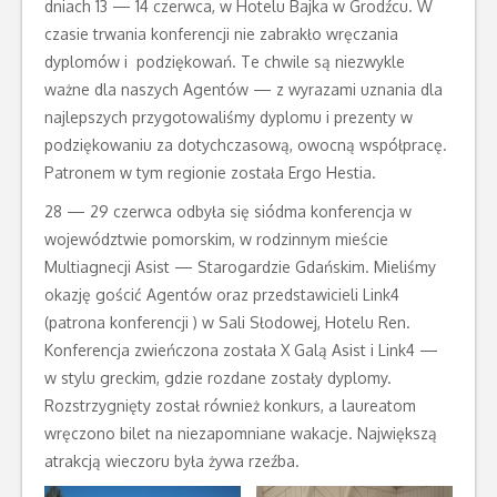
dniach 13 — 14 czerwca, w Hotelu Bajka w Grodźcu. W
czasie trwania konferencji nie zabrakło wręczania
dyplomów i podziękowań. Te chwile są niezwykle
ważne dla naszych Agentów — z wyrazami uznania dla
najlepszych przygotowaliśmy dyplomu i prezenty w
podziękowaniu za dotychczasową, owocną współpracę.
Patronem w tym regionie została Ergo Hestia.
28 — 29 czerwca odbyła się siódma konferencja w
województwie pomorskim, w rodzinnym mieście
Multiagnecji Asist — Starogardzie Gdańskim. Mieliśmy
okazję gościć Agentów oraz przedstawicieli Link4
(patrona konferencji ) w Sali Słodowej, Hotelu Ren.
Konferencja zwieńczona została X Galą Asist i Link4 —
w stylu greckim, gdzie rozdane zostały dyplomy.
Rozstrzygnięty został również konkurs, a laureatom
wręczono bilet na niezapomniane wakacje. Największą
atrakcją wieczoru była żywa rzeźba.