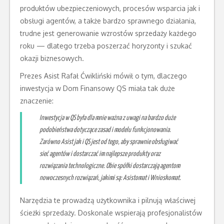
produktów ubezpieczeniowych, procesów wsparcia jak i
obsługi agentów, a także bardzo sprawnego działania,
trudne jest generowanie wzrostów sprzedaży każdego
roku — dlatego trzeba poszerzać horyzonty i szukać
okazji biznesowych.
Prezes Asist Rafał Ćwikliński mówił o tym, dlaczego
inwestycja w Dom Finansowy QS miała tak duże
znaczenie:
Inwestycja w QS była dla mnie ważna z uwagi na bardzo duże
podobieństwa dotyczące zasad i modelu funkcjonowania.
Zarówno Asist jak i QS jest od tego, aby sprawnie obsługiwać
sieć agentów i dostarczać im najlepsze produkty oraz
rozwiązania technologiczne. Obie spółki dostarczają agentom
nowoczesnych rozwiązań, jakimi są: Asistomat i Wnioskomat.
Narzędzia te prowadzą użytkownika i pilnują właściwej
ścieżki sprzedaży. Doskonale wspierają profesjonalistów