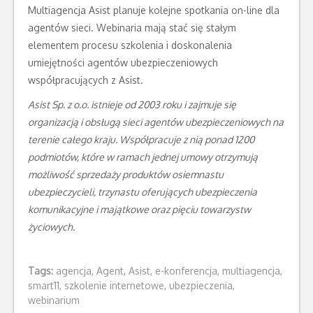
Multiagencja Asist planuje kolejne spotkania on-line dla
agentów sieci. Webinaria mają stać się stałym
elementem procesu szkolenia i doskonalenia
umiejętności agentów ubezpieczeniowych
współpracujących z Asist.
Asist Sp. z o.o. istnieje od
2003
roku i zajmuje się
organizacją i obsługą sieci agentów ubezpieczeniowych na
terenie całego kraju. Współpracuje z nią ponad 1200
podmiotów, które w ramach jednej umowy otrzymują
możliwość sprzedaży produktów osiemnastu
ubezpieczycieli, trzynastu oferujących ubezpieczenia
komunikacyjne i majątkowe oraz pięciu towarzystw
życiowych.
Tags:
agencja
,
Agent
,
Asist
,
e-konferencja
,
multiagencja
,
smart11
,
szkolenie internetowe
,
ubezpieczenia
,
webinarium