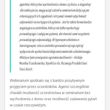
agentów, którzy bez wychodzenia z domu czy biura, o dogodnej
dla siebie porze, mogą wziąć udział w seminarium dotyczącym
interesujących ich zagadnień i otrzymać niemal natychmiast
odpowiedzi na nurtujące ich pytania. Jest to także forma bardzo
angażująca uczestników, którzy nie tylko wysłuchują
prowadzącego i zadają mu pytania, ale również sami na pytania
prowadzącego odpowiadają. W typowym szkoleniu e-
learningowym, rola uczestnika sprowadza się najczęściej
wyłącznie do wysłuchania/obejrzenia materiału szkoleniowego.
Widzę w tym rozwiązaniu ogromne możliwości
– dodaje
Monika Trzaskowska, Dyrektor ds. Rozwoju Produktów i
Sieci Asist.
Webinarium spotkało się z bardzo pozytywnym
przyjęciem przez uczestników. Agenci szczególnie
chwalili możliwość uczestnictwa w seminarium bez
wychodzenia z domu oraz możliwość zadawania pytań
w czasie rzeczywistym.