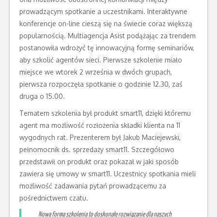
prowadzącym spotkanie a uczestnikami. Interaktywne
konferencje on-line cieszą się na świecie coraz większą
popularnością. Multiagencja Asist podążając za trendem
postanowiła wdrożyć tę innowacyjną formę seminariów,
aby szkolić agentów sieci. Pierwsze szkolenie miało
miejsce we wtorek 2 września w dwóch grupach,
pierwsza rozpoczęła spotkanie o godzinie 12.30, zaś
druga o 15.00.
Tematem szkolenia był produkt smart11, dzięki któremu
agent ma możliwość rozłożenia składki klienta na 11
wygodnych rat. Prezenterem był Jakub Maciejewski,
pełnomocnik ds. sprzedaży smart11. Szczegółowo
przedstawił on produkt oraz pokazał w jaki sposób
zawiera się umowy w smart11. Uczestnicy spotkania mieli
możliwość zadawania pytań prowadzącemu za
pośrednictwem czatu.
Nowa forma szkolenia to doskonałe rozwiązanie dla naszych