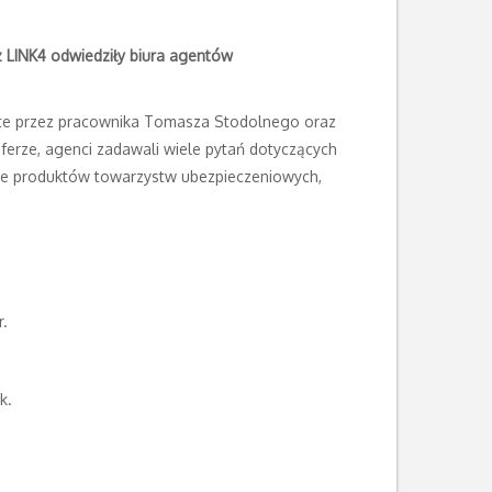
z LINK4 odwiedziły biura agentów
jęte przez pracownika Tomasza Stodolnego oraz
erze, agenci zadawali wiele pytań dotyczących
ące produktów towarzystw ubezpieczeniowych,
.
k.