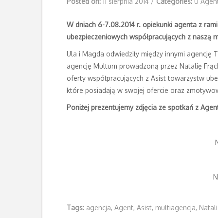
Posted on:
11 sierpnia 2014
/
Categories:
U Agen
W dniach 6-7.08.2014 r. opiekunki agenta z ram
ubezpieczeniowych współpracujących z naszą mu
Ula i Magda odwiedziły między innymi agencję
agencję Multum prowadzoną przez Natalię Frąck
oferty współpracujących z Asist towarzystw u
które posiadają w swojej ofercie oraz zmotywow
Poniżej prezentujemy zdjęcia ze spotkań z Agen
N
Tags:
agencja
,
Agent
,
Asist
,
multiagencja
,
Natal