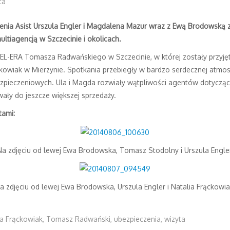
ta
ienia Asist Urszula Engler i Magdalena Mazur wraz z Ewą Brodowską 
ltiagencją w Szczecinie i okolicach.
 TEL-ERA Tomasza Radwańskiego w Szczecinie, w której zostały przy
owiak w Mierzynie. Spotkania przebiegły w bardzo serdecznej atmosf
bezpieczeniowych. Ula i Magda rozwiały wątpliwości agentów dotycz
ały do jeszcze większej sprzedaży.
tami:
Na zdjęciu od lewej Ewa Brodowska, Tomasz Stodolny i Urszula Engler
a zdjęciu od lewej Ewa Brodowska, Urszula Engler i Natalia Frąckowia
ia Frąckowiak
,
Tomasz Radwański
,
ubezpieczenia
,
wizyta