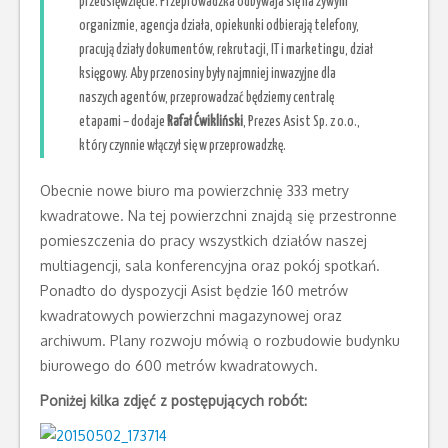
przedsięwzięcie. Przeprowadzka odbywaja się na żywym
organizmie, agencja działa, opiekunki odbierają telefony,
pracują działy dokumentów, rekrutacji, IT i marketingu, dział
księgowy. Aby przenosiny były najmniej inwazyjne dla
naszych agentów, przeprowadzać będziemy centralę
etapami – dodaje
Rafał Ćwikliński
, Prezes Asist Sp. z o.o.,
który czynnie włączył się w przeprowadzkę.
Obecnie nowe biuro ma powierzchnię 333 metry
kwadratowe. Na tej powierzchni znajdą się przestronne
pomieszczenia do pracy wszystkich działów naszej
multiagencji, sala konferencyjna oraz pokój spotkań.
Ponadto do dyspozycji Asist będzie 160 metrów
kwadratowych powierzchni magazynowej oraz
archiwum. Plany rozwoju mówią o rozbudowie budynku
biurowego do 600 metrów kwadratowych.
Poniżej kilka zdjęć z postępujących robót: