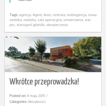
Mark Fisher
Tags:
agencja
,
Agent
,
Asist
,
centrala
,
multiagencja
,
nowa
siedziba
,
owidzka
,
sala operacyjna
,
serwerownia
,
star-
pec
,
starogard gdańśki
,
ubezpieczenia
Wkrótce przeprowadzka!
Posted on:
4 maja 2015
/
Categories:
Aktualności