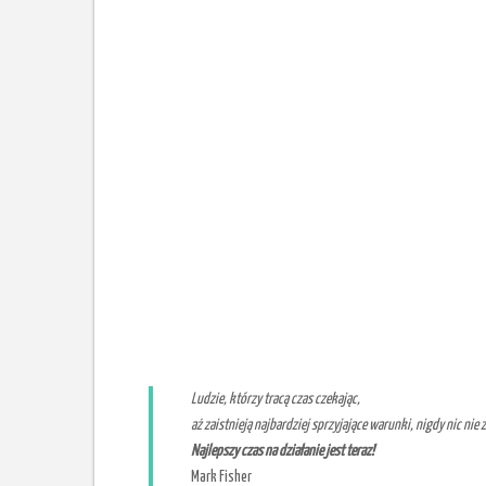
Ludzie, którzy tracą czas
czekając,
aż
zaistnieją najbardziej sprzyjające warunki, nigdy nic nie z
Najlepszy czas na działanie jest teraz!
Mark Fisher