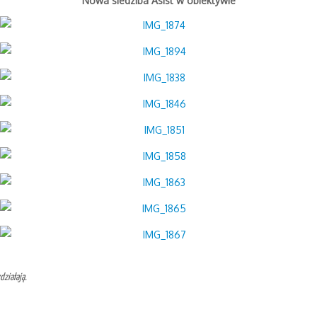
Nowa siedziba Asist w obiektywie
działają.