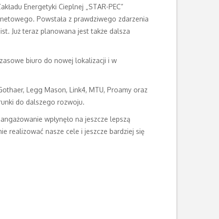
akładu Energetyki Cieplnej „STAR-PEC”
ernetowego. Powstała z prawdziwego zdarzenia
t. Już teraz planowana jest także dalsza
asowe biuro do nowej lokalizacji i w
i, Gothaer, Legg Mason, Link4, MTU, Proamy oraz
runki do dalszego rozwoju.
aangażowanie wpłynęło na jeszcze lepszą
 realizować nasze cele i jeszcze bardziej się