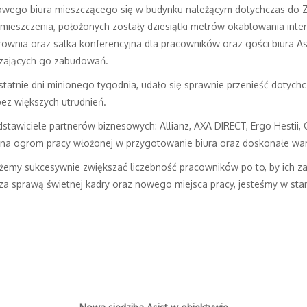
nowego biura mieszczącego się w budynku należącym dotychczas do Z
mieszczenia, położonych zostały dziesiątki metrów okablowania int
wnia oraz salka konferencyjna dla pracowników oraz gości biura Asis
zających go zabudowań.
tatnie dni minionego tygodnia, udało się sprawnie przenieść dotychcz
ez większych utrudnień.
zedstawiciele partnerów biznesowych: Allianz, AXA DIRECT, Ergo Hesti
 na ogrom pracy włożonej w przygotowanie biura oraz doskonałe wa
żemy sukcesywnie zwiększać liczebność pracowników po to, by ich z
 sprawą świetnej kadry oraz nowego miejsca pracy, jesteśmy w stanie