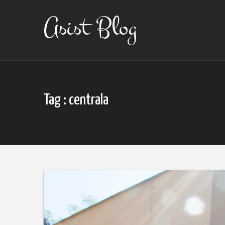
Skip
to
Asist Blog
content
Tag : centrala