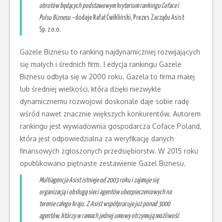
obrotów będących podstawowym kryterium rankingu Coface i
Pulsu Biznesu –
dodaje Rafał Ćwikliński, Prezes Zarządu Asist
Sp. z o.o.
Gazele Biznesu to ranking najdynamiczniej rozwijających
się małych i średnich firm. I edycja rankingu Gazele
Biznesu odbyła się w 2000 roku. Gazela to firma małej
lub średniej wielkości, która dzięki niezwykle
dynamicznemu rozwojowi doskonale daje sobie radę
wśród nawet znacznie większych konkurentów. Autorem
rankingu jest wywiadownia gospodarcza Coface Poland,
która jest odpowiedzialna za weryfikację danych
finansowych zgłoszonych przedsiębiorstw. W 2015 roku
opublikowano piętnaste zestawienie Gazel Biznesu.
Multiagencja Asist istnieje od 2003 roku i zajmuje się
organizacją i obsługą sieci agentów ubezpieczeniowych na
terenie całego kraju. Z Asist współpracuje już ponad 3000
agentów, którzy w ramach jednej umowy otrzymują możliwość