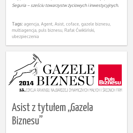
Seguria – sześciu towarzystw życiowych i inwestycyjnych.
Tags:
agencja
,
Agent
,
Asist
,
coface
,
gazele biznesu
,
multiagencja
,
puls biznesu
,
Rafał Ćwikliński
,
ubezpieczenia
Asist z tytułem „Gazela
Biznesu”