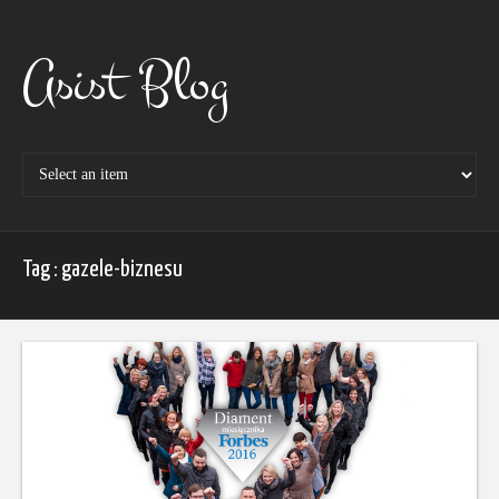
Skip
to
content
Asist Blog
Tag : gazele-biznesu