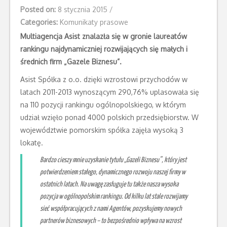
Posted on:
8 stycznia 2015
/
Categories:
Komunikaty prasowe
Multiagencja Asist znalazła się w gronie laureatów
rankingu najdynamiczniej rozwijających się małych i
średnich firm „Gazele Biznesu”.
Asist Spółka z o.o. dzięki wzrostowi przychodów w
latach 2011-2013 wynoszącym 290,76% uplasowała się
na 110 pozycji rankingu ogólnopolskiego, w którym
udział wzięło ponad 4000 polskich przedsiębiorstw. W
województwie pomorskim spółka zajęła wysoką 3
lokatę.
Bardzo cieszy mnie uzyskanie tytułu „Gazeli Biznesu”, który jest
potwierdzeniem stałego, dynamicznego rozwoju naszej firmy w
ostatnich latach. Na uwagę zasługuje tu także nasza wysoka
pozycja w ogólnopolskim rankingu. Od kilku lat stale rozwijamy
sieć współpracujących z nami Agentów, pozyskujemy nowych
partnerów biznesowych – to bezpośrednio wpływa na wzrost