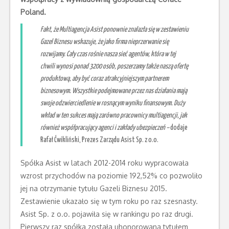
Poland.
Fakt, że Multiagencja Asist ponownie znalazła się w zestawieniu
Gazel Biznesu wskazuje, że jako firma nieprzerwanie się
rozwijamy. Cały czas rośnie nasza sieć agentów, która w tej
chwili wynosi ponad 3200 osób, poszerzamy także naszą ofertę
produktową, aby być coraz atrakcyjniejszym partnerem
biznesowym. Wszystkie podejmowane przez nas działania mają
swoje odzwierciedlenie w rosnącym wyniku finansowym. Duży
wkład w ten sukces mają zarówno pracownicy multiagencji, jak
również współpracujący agenci i zakłady ubezpieczeń –
dodaje
Rafał Ćwikliński, Prezes Zarządu Asist Sp. z o.o.
Spółka Asist w latach 2012-2014 roku wypracowała
wzrost przychodów na poziomie 192,52% co pozwoliło
jej na otrzymanie tytułu Gazeli Biznesu 2015.
Zestawienie ukazało się w tym roku po raz szesnasty.
Asist Sp. z o.o. pojawiła się w rankingu po raz drugi.
Pierwszy raz spółka została uhonorowana tytułem