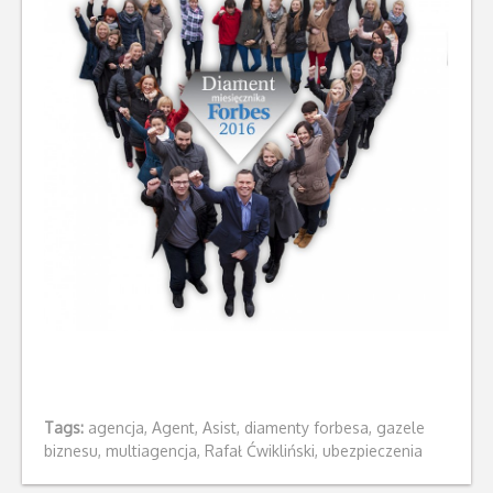
Tags:
agencja
,
Agent
,
Asist
,
diamenty forbesa
,
gazele
biznesu
,
multiagencja
,
Rafał Ćwikliński
,
ubezpieczenia