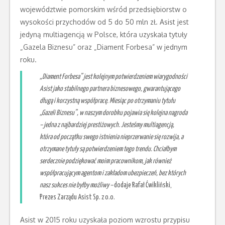
województwie pomorskim wśród przedsiębiorstw o
wysokości przychodów od 5 do 50 mln zł. Asist jest
jedyną multiagencją w Polsce, która uzyskała tytuły
„Gazela Biznesu” oraz „Diament Forbesa” w jednym
roku.
„Diament Forbesa” jest kolejnym potwierdzeniem wiarygodności
Asist jako stabilnego partnera biznesowego, gwarantującego
długą i korzystną współpracę. Miesiąc po otrzymaniu tytułu
„Gazeli Biznesu”, w naszym dorobku pojawia się kolejna nagroda
– jedna z najbardziej prestiżowych. Jesteśmy multiagencją,
która od początku swego istnienia nieprzerwanie się rozwija, a
otrzymane tytuły są potwierdzeniem tego trendu. Chciałbym
serdecznie podziękować moim pracownikom, jak również
współpracującym agentom i zakładom ubezpieczeń, bez których
nasz sukces nie byłby możliwy –
dodaje Rafał Ćwikliński,
Prezes Zarządu Asist Sp. z o.o.
Asist w 2015 roku uzyskała poziom wzrostu przypisu