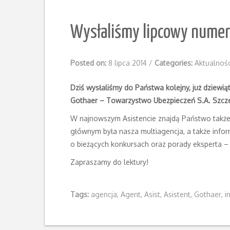
Wysłaliśmy lipcowy numer
Posted on:
8 lipca 2014
/
Categories:
Aktualnośc
Dziś wysłaliśmy do Państwa kolejny, już dziewi
Gothaer – Towarzystwo Ubezpieczeń S.A. Szcz
W najnowszym Asistencie znajdą Państwo także 
głównym była nasza multiagencja, a także info
o bieżących konkursach oraz porady eksperta 
Zapraszamy do lektury!
Tags:
agencja
,
Agent
,
Asist
,
Asistent
,
Gothaer
,
i