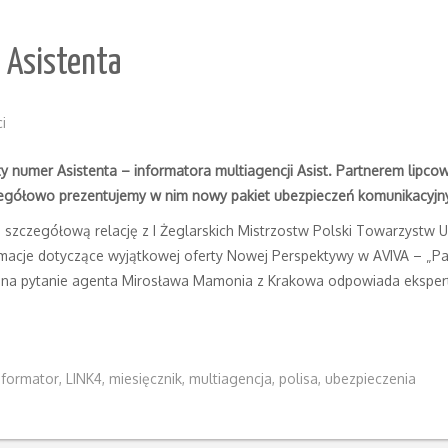
 Asistenta
i
ąty numer Asistenta – informatora multiagencji Asist. Partnerem lipc
egółowo prezentujemy w nim nowy pakiet ubezpieczeń komunikacyjn
szczegółową relację z I Żeglarskich Mistrzostw Polski Towarzystw
rmacje dotyczące wyjątkowej oferty Nowej Perspektywy w AVIVA – „Pa
– na pytanie agenta Mirosława Mamonia z Krakowa odpowiada ekspert
nformator
,
LINK4
,
miesięcznik
,
multiagencja
,
polisa
,
ubezpieczenia