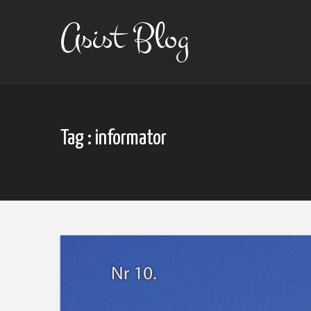
Skip
to
Asist Blog
content
Tag : informator