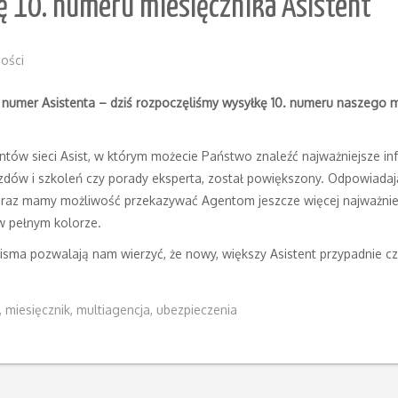
ę 10. numeru miesięcznika Asistent
ości
y numer Asistenta – dziś rozpoczęliśmy wysyłkę 10. numeru naszego m
ów sieci Asist, w którym możecie Państwo znaleźć najważniejsze in
jazdów i szkoleń czy porady eksperta, został powiększony. Odpowiadaj
Teraz mamy możliwość przekazywać Agentom jeszcze więcej najważniej
 w pełnym kolorze.
ma pozwalają nam wierzyć, że nowy, większy Asistent przypadnie cz
,
miesięcznik
,
multiagencja
,
ubezpieczenia