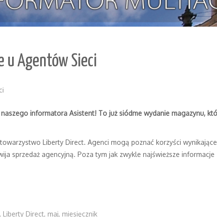
e u Agentów Sieci
ci
aszego informatora Asistent! To już siódme wydanie magazynu, kt
towarzystwo Liberty Direct. Agenci mogą poznać korzyści wynikając
wija sprzedaż agencyjną. Poza tym jak zwykle najświeższe informacje z
,
Liberty Direct
,
maj
,
miesięcznik