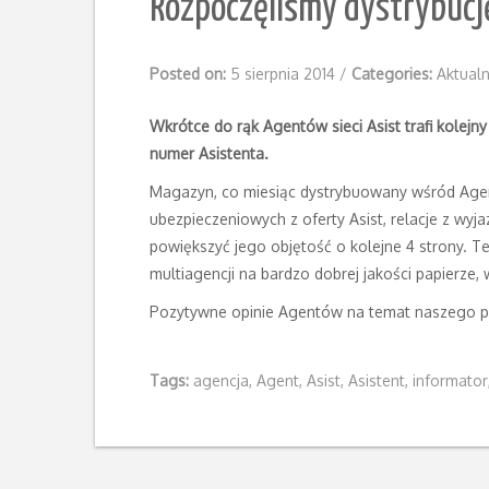
Rozpoczęliśmy dystrybucj
Posted on:
5 sierpnia 2014
/
Categories:
Aktualn
Wkrótce do rąk Agentów sieci Asist trafi kolejn
numer Asistenta.
Magazyn, co miesiąc dystrybuowany wśród Agent
ubezpieczeniowych z oferty Asist, relacje z wy
powiększyć jego objętość o kolejne 4 strony. 
multiagencji na bardzo dobrej jakości papierze,
Pozytywne opinie Agentów na temat naszego pis
Tags:
agencja
,
Agent
,
Asist
,
Asistent
,
informator