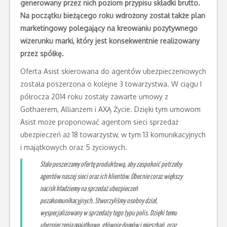
generowany przez nich poziom przypisu składki brutto.
Na początku bieżącego roku wdrożony został także plan
marketingowy polegający na kreowaniu pozytywnego
wizerunku marki, który jest konsekwentnie realizowany
przez spółkę.
Oferta Asist skierowana do agentów ubezpieczeniowych
została poszerzona o kolejne 3 towarzystwa. W ciągu I
półrocza 2014 roku zostały zawarte umowy z
Gothaerem, Allianzem i AXĄ Życie. Dzięki tym umowom
Asist może proponować agentom sieci sprzedaż
ubezpieczeń aż 18 towarzystw, w tym 13 komunikacyjnych
i majątkowych oraz 5 życiowych.
Stale poszerzamy ofertę produktową, aby zaspokoić potrzeby
agentów naszej sieci oraz ich klientów. Obecnie coraz większy
nacisk kładziemy na sprzedaż ubezpieczeń
pozakomunikacyjnych. Stworzyliśmy osobny dział,
wyspecjalizowany w sprzedaży tego typu polis. Dzięki temu
ubezpieczenia majątkowe, głównie domów i mieszkań, oraz