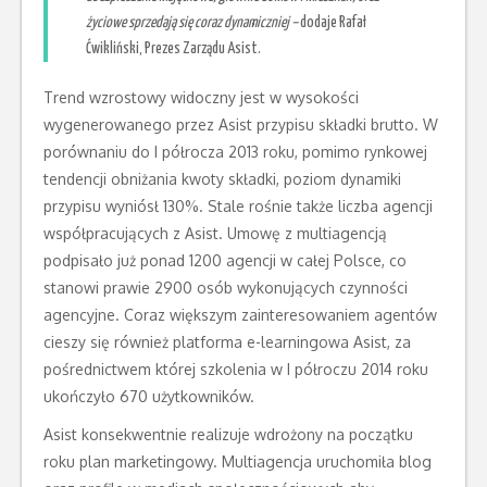
życiowe sprzedają się coraz dynamiczniej –
dodaje Rafał
Ćwikliński, Prezes Zarządu Asist.
Trend wzrostowy widoczny jest w wysokości
wygenerowanego przez Asist przypisu składki brutto. W
porównaniu do I półrocza 2013 roku, pomimo rynkowej
tendencji obniżania kwoty składki, poziom dynamiki
przypisu wyniósł 130%. Stale rośnie także liczba agencji
współpracujących z Asist. Umowę z multiagencją
podpisało już ponad 1200 agencji w całej Polsce, co
stanowi prawie 2900 osób wykonujących czynności
agencyjne. Coraz większym zainteresowaniem agentów
cieszy się również platforma e-learningowa Asist, za
pośrednictwem której szkolenia w I półroczu 2014 roku
ukończyło 670 użytkowników.
Asist konsekwentnie realizuje wdrożony na początku
roku plan marketingowy. Multiagencja uruchomiła blog