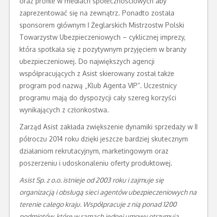
oraz profile w mediach społecznościowych aby
zaprezentować się na zewnątrz. Ponadto została
sponsorem głównym I Żeglarskich Mistrzostw Polski
Towarzystw Ubezpieczeniowych – cyklicznej imprezy,
która spotkała się z pozytywnym przyjęciem w branży
ubezpieczeniowej. Do największych agencji
współpracujących z Asist skierowany został także
program pod nazwą „Klub Agenta VIP”. Uczestnicy
programu mają do dyspozycji cały szereg korzyści
wynikających z członkostwa.
Zarząd Asist zakłada zwiększenie dynamiki sprzedaży w II
półroczu 2014 roku dzięki jeszcze bardziej skutecznym
działaniom rekrutacyjnym, marketingowym oraz
poszerzeniu i udoskonaleniu oferty produktowej.
Asist Sp. z o.o. istnieje od
2003
roku i zajmuje się
organizacją i obsługą sieci agentów ubezpieczeniowych na
terenie całego kraju. Współpracuje z nią ponad 1200
podmiotów, które w ramach jednej umowy otrzymują