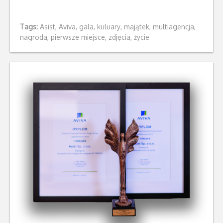
Tags:
Asist
,
Aviva
,
gala
,
kuluary
,
majątek
,
multiagencja
,
nagroda
,
pierwsze miejsce
,
zdjęcia
,
życie