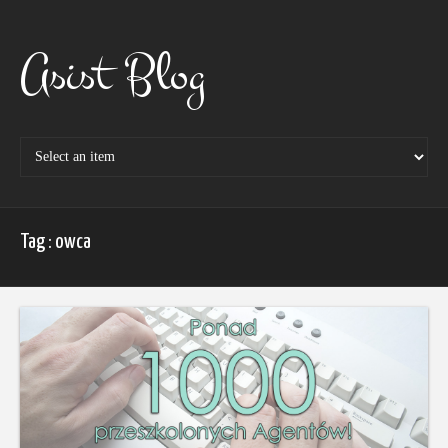
Skip
to
content
Asist Blog
Tag : owca