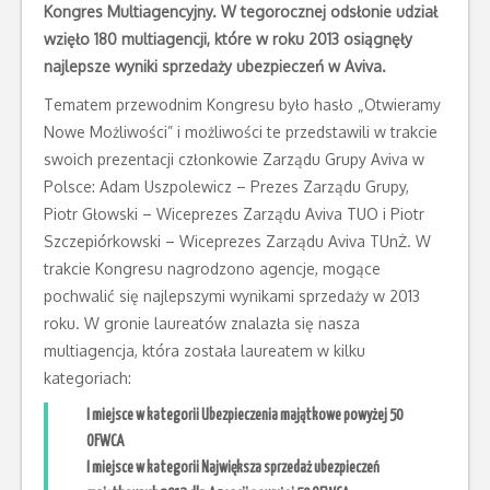
Kongres Multiagencyjny. W tegorocznej odsłonie udział
wzięło 180 multiagencji, które w roku 2013 osiągnęły
najlepsze
wyniki sprzedaży ubezpieczeń w Aviva.
Tematem przewodnim Kongresu było hasło „Otwieramy
Nowe Możliwości” i możliwości te przedstawili w trakcie
swoich prezentacji członkowie Zarządu Grupy Aviva w
Polsce: Adam Uszpolewicz – Prezes Zarządu Grupy,
Piotr Głowski – Wiceprezes Zarządu Aviva TUO i Piotr
Szczepiórkowski – Wiceprezes Zarządu Aviva TUnŻ. W
trakcie Kongresu nagrodzono agencje, mogące
pochwalić się najlepszymi wynikami sprzedaży w 2013
roku. W gronie laureatów znalazła się nasza
multiagencja, która została laureatem w kilku
kategoriach:
I miejsce w kategorii Ubezpieczenia majątkowe powyżej 50
OFWCA
I miejsce w kategorii Największa sprzedaż ubezpieczeń