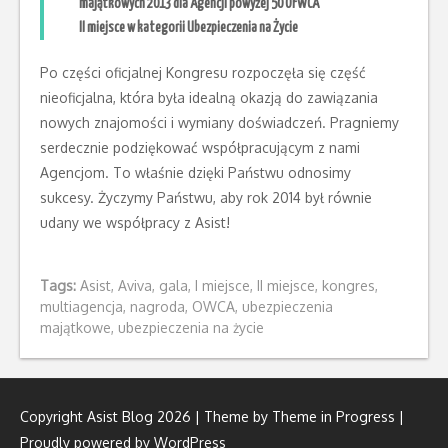
majątkowych 2013 dla Agencji powyżej 50 OFWCA
II miejsce w kategorii Ubezpieczenia na Życie
Po części oficjalnej Kongresu rozpoczęła się część
nieoficjalna, która była idealną okazją do zawiązania
nowych znajomości i wymiany doświadczeń. Pragniemy
serdecznie podziękować współpracującym z nami
Agencjom. To właśnie dzięki Państwu odnosimy
sukcesy. Życzymy Państwu, aby rok 2014 był równie
udany we współpracy z Asist!
Tags:
Asist
,
Aviva
,
gala
,
I miejsce
,
II miejsce
,
kongres
,
multiagencja
,
nagroda
,
OWCA
,
ubezpieczenia
majątkowe
,
ubezpieczenia na życie
Copyright Asist Blog 2026 | Theme by
Theme in Progress
|
Proudly powered by WordPress