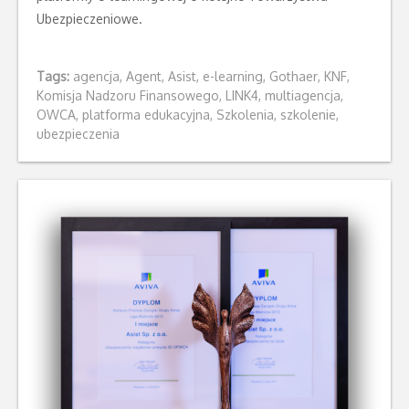
Ubezpieczeniowe.
Tags:
agencja
,
Agent
,
Asist
,
e-learning
,
Gothaer
,
KNF
,
Komisja Nadzoru Finansowego
,
LINK4
,
multiagencja
,
OWCA
,
platforma edukacyjna
,
Szkolenia
,
szkolenie
,
ubezpieczenia