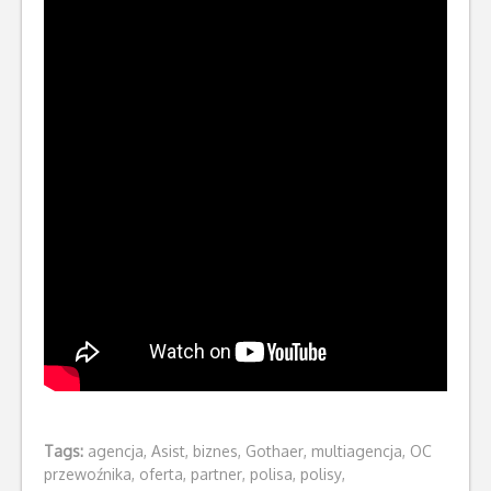
Tags:
agencja
,
Asist
,
biznes
,
Gothaer
,
multiagencja
,
OC
przewoźnika
,
oferta
,
partner
,
polisa
,
polisy
,