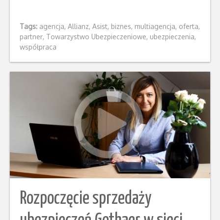
Tags:
agencja
,
Allianz
,
Asist
,
biznes
,
multiagencja
,
oferta
,
partner
,
Towarzystwo Ubezpieczeniowe
,
ubezpieczenia
,
współpraca
Rozpoczęcie sprzedaży