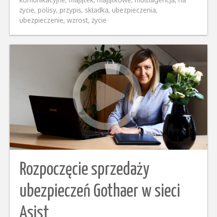
życie
,
polisy
,
przypis
,
składka
,
ubezpieczenia
,
ubezpieczenie
,
wzrost
,
życie
Rozpoczęcie sprzedaży
ubezpieczeń Gothaer w sieci
Asist