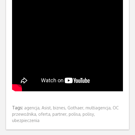
Tags:
agencja
,
Asist
,
biznes
,
Gothaer
,
multiagencja
,
OC
przewoźnika
,
oferta
,
partner
,
polisa
,
polisy
,
ubezpieczenia