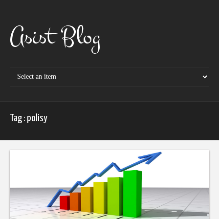
Skip
to
content
Asist Blog
Tag : polisy