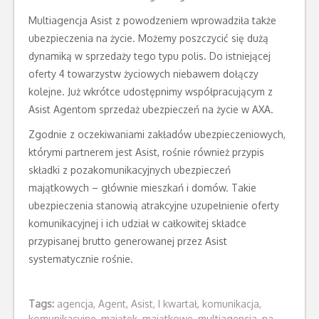
Multiagencja Asist z powodzeniem wprowadziła także
ubezpieczenia na życie. Możemy poszczycić się dużą
dynamiką w sprzedaży tego typu polis. Do istniejącej
oferty 4 towarzystw życiowych niebawem dołączy
kolejne. Już wkrótce udostępnimy współpracującym z
Asist Agentom sprzedaż ubezpieczeń na życie w AXA.
Zgodnie z oczekiwaniami zakładów ubezpieczeniowych,
którymi partnerem jest Asist, rośnie również przypis
składki z pozakomunikacyjnych ubezpieczeń
majątkowych – głównie mieszkań i domów. Takie
ubezpieczenia stanowią atrakcyjne uzupełnienie oferty
komunikacyjnej i ich udział w całkowitej składce
przypisanej brutto generowanej przez Asist
systematycznie rośnie.
Tags:
agencja
,
Agent
,
Asist
,
I kwartał
,
komunikacja
,
komunikacyjne
,
majątek
,
majątkowe
,
multiagencja
,
na