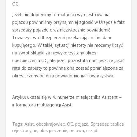
OC.
Jeżeli nie dopełnimy formalności wyrejestrowania
pojazdu powinniśmy przynajmniej zgłosić w Urzędzie fakt
sprzedaży pojazdu oraz niezwłocznie powiadomić
Towarzystwo Ubezpieczeń przekazując m. in. dane
kupującego. W takiej sytuacji niestety nie możemy liczyć
na zwrot składki za niewykorzystany okres
ubezpieczenia OC, ale jeżeli pozostała nam jeszcze jakaś
rata do zapłaty to powinna ona zostać pomniejszona za
okres liczony od dnia powiadomienia Towarzystwa.
Artykuł ukazał się w 4. numerze miesięcznika Asistent –
informatora multiagencji Asist.
Tags:
Asist
,
obcokrajowiec
,
OC
,
pojazd
,
Sprzedaż
,
tablice
rejestracyjne
,
ubezpieczenie
,
umowa
,
urząd