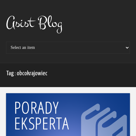
Skip
to
content
Asist Blog
Tag : obcokrajowiec