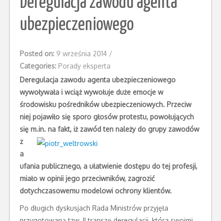
Deregulacja zawodu agenta
ubezpieczeniowego
Posted on:
9 września 2014
/
Categories:
Porady eksperta
Deregulacja zawodu agenta ubezpieczeniowego
wywoływała i wciąż wywołuje duże emocje w
środowisku pośredników ubezpieczeniowych. Przeciw
niej pojawiło się sporo głosów protestu, powołujących
się
m.in. na fakt, iż zawód ten należy do grupy zawodów
z
a
ufania publicznego, a ułatwienie dostępu do tej profesji,
miało w opinii jego przeciwników, zagrozić
dotychczasowemu modelowi ochrony klientów.
Po długich dyskusjach Rada Ministrów przyjęła
przygotowaną tzw. II transzę deregulacji, która swoimi