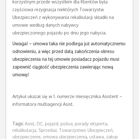
korzystnym przede wszystkim dla Klientów była
częściowa rezygnacja niektórych Towarzystw
Ubezpieczeń z wykonywania rekalkulacji składki na
umowie według danych nabywcy
ubezpieczonego pojazdu po dniu jego nabycia.
Uwaga! – umowa taka nie podlega już automatycznemu
odnowieniu, a więc przed da
tą zakończenia okresu
ubezpieczenia na tej umowie posiadacz poj
azdu musi
zapewnić ciągłość ubezpieczenia zawierając nową
umowę!
Artykuł ukazał się w 1. numerze miesięcznika Asistent –
informatora multiagencji Asist.
Tags:
Asist
,
OC
,
pojazd
,
polisa
,
porady eksperta
,
rekalkulacja
,
Sprzedaż
,
Towarzystwo Ubezpieczeń
,
ubezpieczenie
,
umowa ubezpieczenia
,
ustawa
,
zakup