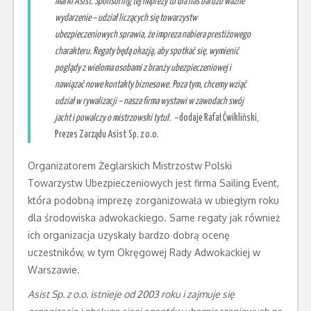
marki Asist. Sponsoring tej imprezy to dla nas bardzo ważne
wydarzenie – udział liczących się towarzystw
ubezpieczeniowych sprawia, że impreza nabiera prestiżowego
charakteru. Regaty będą okazją, aby spotkać się, wymienić
poglądy z wieloma osobami z branży ubezpieczeniowej i
nawiązać nowe kontakty biznesowe. Poza tym, chcemy wziąć
udział w rywalizacji – nasza firma wystawi w zawodach swój
jacht i powalczy o mistrzowski tytuł. –
dodaje Rafał Ćwikliński,
Prezes Zarządu Asist Sp. z o.o.
Organizatorem Żeglarskich Mistrzostw Polski
Towarzystw Ubezpieczeniowych jest firma Sailing Event,
która podobną imprezę zorganizowała w ubiegłym roku
dla środowiska adwokackiego. Same regaty jak również
ich organizacja uzyskały bardzo dobrą ocenę
uczestników, w tym Okręgowej Rady Adwokackiej w
Warszawie.
Asist Sp. z o.o. istnieje od
2003
roku i zajmuje się