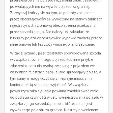
przerejestrowania pojazdu i uzyskania tablic czasowych
pozwalających mu na wywóz pojazdu za granicę.
Zazwyczaj kończy się na tym, że pojazdy zakupione
przez obcokrajowców są wywożone na stałych tablicach
rejestracyjnych i z umową ubezpieczenia przekazaną
przez sprzedającego. Nie należy też zakładać, że
kupujący pojazd obcokrajowiec wypowie zawartą przeze
mnie umowę lub też złoży wniosek o jej przepisanie.
W takiej sytuacji, jeżeli zostałaby spowodowana szkoda
w związku z ruchem tego pojazdu (lub inne przykre
zdarzenia), ostatnią osobą związaną z pojazdem we
wszystkich rejestrach będę ja jako sprzedający pojazd, a
tym samym mogę liczyć się z nieprzyjemnościami i
koniecznością składania wyjaśnień. W związku z
powyższym taka sytuacja powinna zmobilizować mnie
do podjęcia czynności w celu wyrejestrowania pojazdu w
związku z jego sprzedażą osobie, której celem jest
wywóz tego pojazdu za granicę. Niestety powinienem