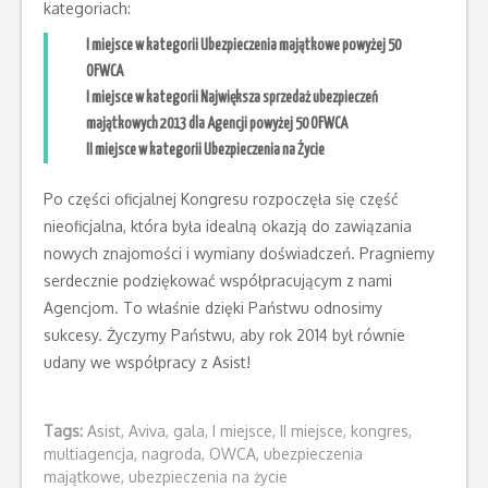
kategoriach:
I miejsce w kategorii Ubezpieczenia majątkowe powyżej 50
OFWCA
I miejsce w kategorii Największa sprzedaż ubezpieczeń
majątkowych 2013 dla Agencji powyżej 50 OFWCA
II miejsce w kategorii Ubezpieczenia na Życie
Po części oficjalnej Kongresu rozpoczęła się część
nieoficjalna, która była idealną okazją do zawiązania
nowych znajomości i wymiany doświadczeń. Pragniemy
serdecznie podziękować współpracującym z nami
Agencjom. To właśnie dzięki Państwu odnosimy
sukcesy. Życzymy Państwu, aby rok 2014 był równie
udany we współpracy z Asist!
Tags:
Asist
,
Aviva
,
gala
,
I miejsce
,
II miejsce
,
kongres
,
multiagencja
,
nagroda
,
OWCA
,
ubezpieczenia
majątkowe
,
ubezpieczenia na życie