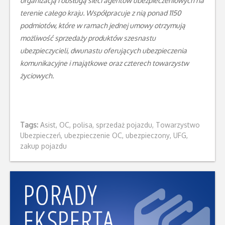
organizacją i obsługą sieci agentów ubezpieczeniowych na
terenie całego kraju. Współpracuje z nią ponad 1150
podmiotów, które w ramach jednej umowy otrzymują
możliwość sprzedaży produktów szesnastu
ubezpieczycieli, dwunastu oferujących ubezpieczenia
komunikacyjne i majątkowe oraz czterech towarzystw
życiowych.
Tags:
Asist
,
OC
,
polisa
,
sprzedaż pojazdu
,
Towarzystwo
Ubezpieczeń
,
ubezpieczenie OC
,
ubezpieczony
,
UFG
,
zakup pojazdu